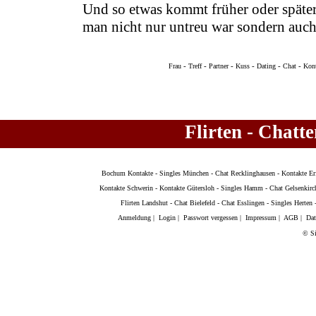
Und so etwas kommt früher oder später
man nicht nur untreu war sondern auch
-
-
-
-
-
-
Frau
Treff
Partner
Kuss
Dating
Chat
Kon
Flirten - Chatt
Bochum Kontakte
-
Singles München
-
Chat Recklinghausen
-
Kontakte Er
Kontakte Schwerin
-
Kontakte Gütersloh
-
Singles Hamm
-
Chat Gelsenkirc
Flirten Landshut
-
Chat Bielefeld
-
Chat Esslingen
-
Singles Herten
Anmeldung
|
Login
|
Passwort vergessen
|
Impressum
|
AGB
|
Dat
© Si