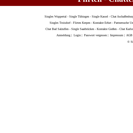
Singles Wuppertal
-
Single Tübingen
-
Single Kassel
-
Chat Aschaffenbur
Singles Troisdorf
-
Flirten Kerpen
-
Kontakte Erfurt
-
Partnersuche U
Chat Bad Salzuflen
-
Single Saarbrücken
-
Kontakte Gießen
-
Chat Karls
Anmeldung
|
Login
|
Passwort vergessen
|
Impressum
|
AGB
© Si