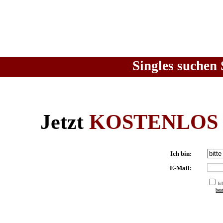
Singles suchen 
Jetzt
KOSTENLOS
Ich bin:
E-Mail:
Ic
be