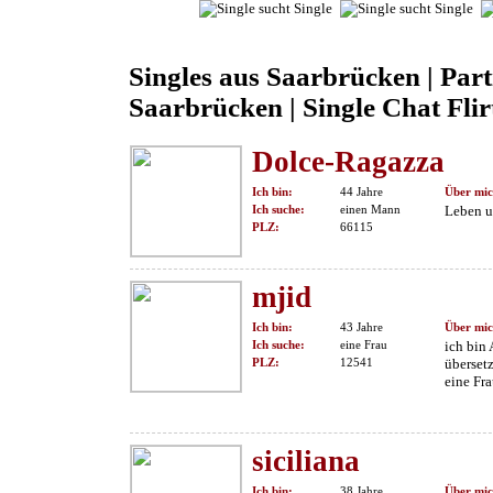
Singles aus Saarbrücken | Par
Saarbrücken | Single Chat Flir
Dolce-Ragazza
Ich bin:
44 Jahre
Über mic
Ich suche:
einen Mann
Leben u
PLZ:
66115
mjid
Ich bin:
43 Jahre
Über mic
Ich suche:
eine Frau
ich bin 
PLZ:
12541
überset
eine Fr
siciliana
Ich bin:
38 Jahre
Über mic