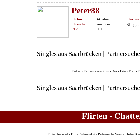
Peter88
Ich bin:
44 Jahre
Über mic
Ich suche:
eine Frau
BIn gut
PLZ:
66111
Singles aus Saarbrücken | Partnersuch
-
-
-
-
-
-
Partner
Partnersuche
Kuss
Ons
Date
Treff
F
Singles aus Saarbrücken | Partnersuch
Flirten - Chatt
Flirten Neuwied
-
Flirten Schweinfurt
-
Partnersuche Moers
-
Flirten Br