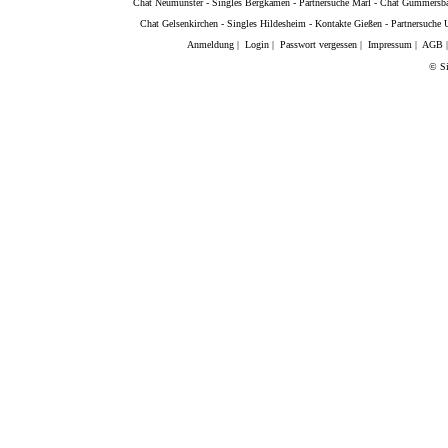
Chat Neumünster
-
Singles Bergkamen
-
Partnersuche Marl
-
Chat Gummersb
Chat Gelsenkirchen
-
Singles Hildesheim
-
Kontakte Gießen
-
Partnersuche
Anmeldung
|
Login
|
Passwort vergessen
|
Impressum
|
AGB
© Si