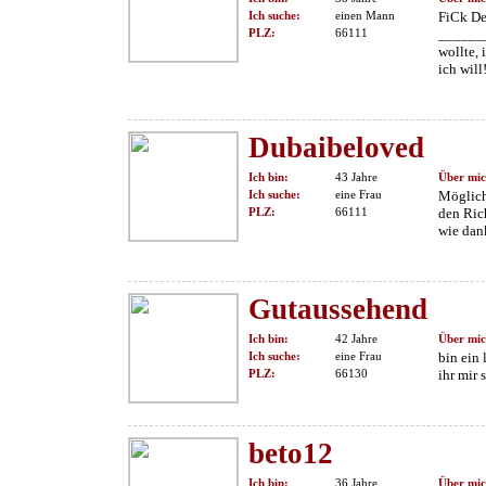
Ich suche:
einen Mann
FiCk D
PLZ:
66111
______
wollte, 
ich will!
Dubaibeloved
Ich bin:
43 Jahre
Über mic
Ich suche:
eine Frau
Mögliche
PLZ:
66111
den Rich
wie dan
Gutaussehend
Ich bin:
42 Jahre
Über mic
Ich suche:
eine Frau
bin ein
PLZ:
66130
ihr mir 
beto12
Ich bin:
36 Jahre
Über mic