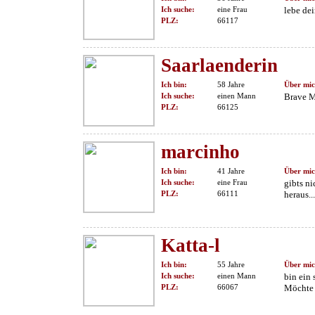
Ich suche:
eine Frau
lebe de
PLZ:
66117
Saarlaenderin
Ich bin:
58 Jahre
Über mic
Ich suche:
einen Mann
Brave 
PLZ:
66125
marcinho
Ich bin:
41 Jahre
Über mic
Ich suche:
eine Frau
gibts ni
PLZ:
66111
heraus...
Katta-l
Ich bin:
55 Jahre
Über mic
Ich suche:
einen Mann
bin ein 
PLZ:
66067
Möchte 