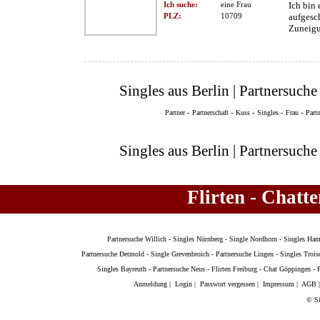
Ich suche:
eine Frau
Ich bin 
PLZ:
10709
aufgesc
Zuneigu
Singles aus Berlin | Partnersuche 
-
-
-
-
-
Partner
Partnerschaft
Kuss
Singles
Frau
Part
Singles aus Berlin | Partnersuche 
Flirten - Chatt
Partnersuche Willich
-
Singles Nürnberg
-
Single Nordhorn
-
Singles Ha
Partnersuche Detmold
-
Single Grevenbroich
-
Partnersuche Lingen
-
Singles Trois
Singles Bayreuth
-
Partnersuche Neus
-
Flirten Freiburg
-
Chat Göppingen
-
Anmeldung
|
Login
|
Passwort vergessen
|
Impressum
|
AGB
© Si