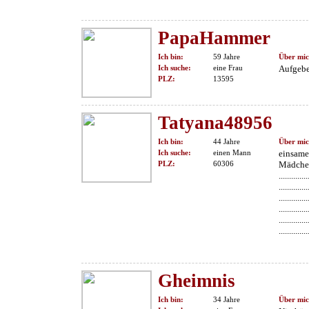
PapaHammer
Ich bin:
59 Jahre
Über mic
Ich suche:
eine Frau
Aufgeben
PLZ:
13595
Tatyana48956
Ich bin:
44 Jahre
Über mic
Ich suche:
einen Mann
einsame
PLZ:
60306
Mädchen......
..............
..............
..............
..............
..............
..............
Gheimnis
Ich bin:
34 Jahre
Über mic