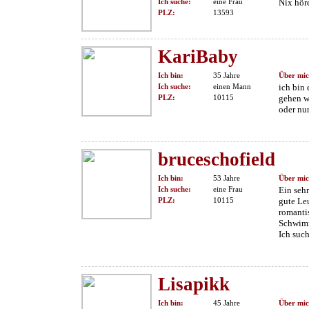
Ich suche:
eine Frau
Nix hör
PLZ:
13593
KariBaby
Ich bin:
35 Jahre
Über mic
Ich suche:
einen Mann
ich bin
PLZ:
10115
gehen wi
oder nur
bruceschofield
Ich bin:
53 Jahre
Über mic
Ich suche:
eine Frau
Ein seh
PLZ:
10115
gute Le
romanti
Schwimm
Ich suc
Lisapikk
Ich bin:
45 Jahre
Über mic