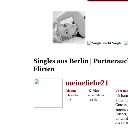
Singles aus Berlin | Partnersuc
Flirten
meineliebe21
Ich bin:
42 Jahre
Über mic
Ich suche:
einen Mann
Ich hat
PLZ:
10115
Zügen z
Gute in
angeht 
Partner,
unterha
der Hof