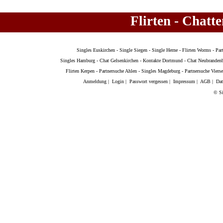
Flirten - Chatt
Singles Euskirchen
-
Single Siegen
-
Single Herne
-
Flirten Worms
-
Par
Singles Hamburg
-
Chat Gelsenkirchen
-
Kontakte Dortmund
-
Chat Neubranden
Flirten Kerpen
-
Partnersuche Ahlen
-
Singles Magdeburg
-
Partnersuche Viers
Anmeldung
|
Login
|
Passwort vergessen
|
Impressum
|
AGB
|
Dat
© Si