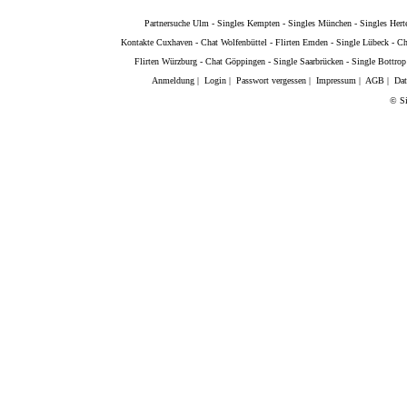
Partnersuche Ulm
-
Singles Kempten
-
Singles München
-
Singles Hert
Kontakte Cuxhaven
-
Chat Wolfenbüttel
-
Flirten Emden
-
Single Lübeck
-
Ch
Flirten Würzburg
-
Chat Göppingen
-
Single Saarbrücken
-
Single Bottrop
Anmeldung
|
Login
|
Passwort vergessen
|
Impressum
|
AGB
|
Dat
© Si