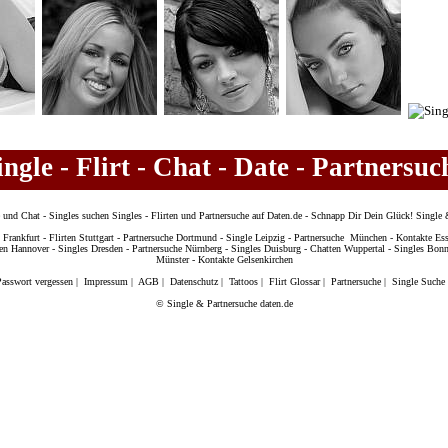
ingle - Flirt - Chat - Date - Partnersuc
he und Chat - Singles suchen Singles - Flirten und Partnersuche auf Daten.de - Schnapp Dir Dein Glück! Single 
 Frankfurt
-
Flirten Stuttgart
-
Partnersuche Dortmund
-
Single Leipzig
-
Partnersuche München
-
Kontakte Es
en Hannover
-
Singles Dresden
-
Partnersuche Nürnberg
-
Singles Duisburg
-
Chatten Wuppertal
-
Singles Bon
Münster
-
Kontakte Gelsenkirchen
asswort vergessen
|
Impressum
|
AGB
|
Datenschutz
|
Tattoos
|
Flirt Glossar
|
Partnersuche
|
Single Suche
© Single & Partnersuche daten.de