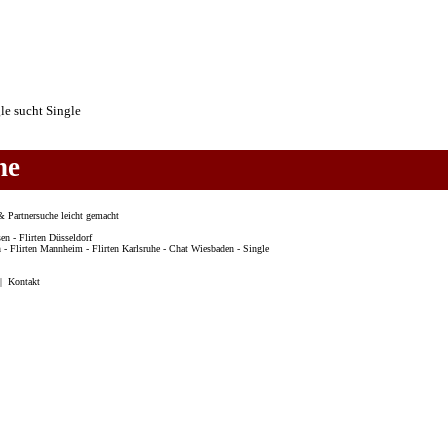
he
& Partnersuche leicht gemacht
sen
-
Flirten Düsseldorf
n
-
Flirten Mannheim
-
Flirten Karlsruhe
-
Chat Wiesbaden
-
Single
|
Kontakt