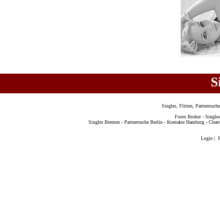
S
Singles, Flirten, Partnersuc
Forex Broker
-
Singles
Singles Bremen
-
Partnersuche Berlin
-
Kontakte Hamburg
-
Chatt
Login
|
P