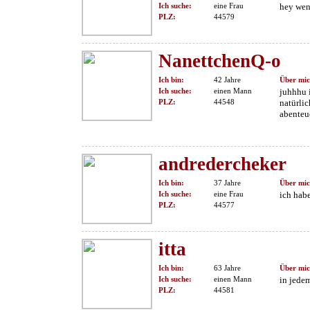
Ich suche:
eine Frau
hey wen
PLZ:
44579
NanettchenQ-o
Ich bin:
42 Jahre
Über mic
Ich suche:
einen Mann
juhhhu i
PLZ:
44548
natürlic
abenteue
andredercheker
Ich bin:
37 Jahre
Über mic
Ich suche:
eine Frau
ich hab
PLZ:
44577
itta
Ich bin:
63 Jahre
Über mic
Ich suche:
einen Mann
in jede
PLZ:
44581