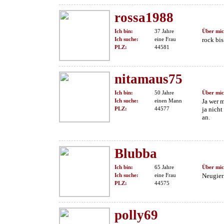
rossa1988
Ich bin:
37 Jahre
Über mic
Ich suche:
eine Frau
rock bi
PLZ:
44581
nitamaus75
Ich bin:
50 Jahre
Über mic
Ich suche:
einen Mann
Ja wer 
PLZ:
44577
ja nicht
an.
Blubba
Ich bin:
65 Jahre
Über mic
Ich suche:
eine Frau
Neugieri
PLZ:
44575
polly69