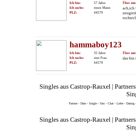
Ich bin:
57 Jahre
Über mic
Ich suche:
einen Mann
ach,ich 
PLZ:
44579
neugieri
tochter
hammaboy123
Ich bin:
35 Jahre
Über mic
Ich suche:
eine Frau
das bin 
PLZ:
44579
Singles aus Castrop-Rauxel | Partner
Sin
-
-
-
-
-
-
Partner
Date
Single
Ons
Chat
Liebe
Dating
Singles aus Castrop-Rauxel | Partner
Sin