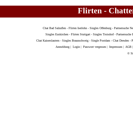
Flirten - Chatt
Chat Bad Salzuflen
-
Flirten Iserlohn
-
Singles Offenburg
-
Partnersuche N
Singles Euskirchen
-
Flirten Stuttgart
-
Singles Troisdorf
-
Partnersuche 
Chat Kaiserslautern
-
Singles Braunschweig
-
Single Postdam
-
Chat Dresden
-
P
Anmeldung
|
Login
|
Passwort vergessen
|
Impressum
|
AGB
© Si