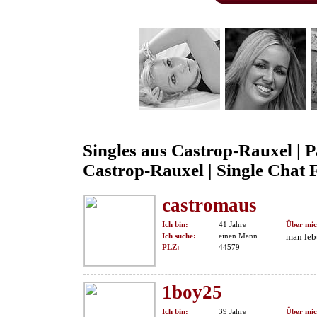
Singles aus Castrop-Rauxel | 
Castrop-Rauxel | Single Chat F
castromaus
Ich bin:
41 Jahre
Über mic
Ich suche:
einen Mann
man leb
PLZ:
44579
1boy25
Ich bin:
39 Jahre
Über mic