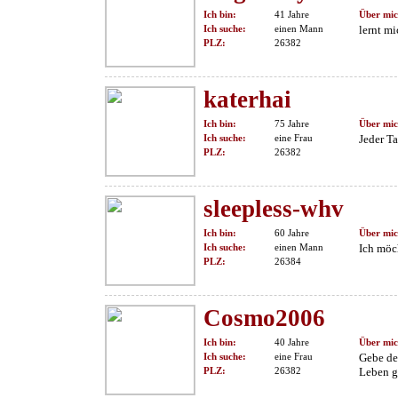
Ich bin:
41 Jahre
Über mic
Ich suche:
einen Mann
lernt m
PLZ:
26382
katerhai
Ich bin:
75 Jahre
Über mic
Ich suche:
eine Frau
Jeder Ta
PLZ:
26382
sleepless-whv
Ich bin:
60 Jahre
Über mic
Ich suche:
einen Mann
Ich möch
PLZ:
26384
Cosmo2006
Ich bin:
40 Jahre
Über mic
Ich suche:
eine Frau
Gebe de
PLZ:
26382
Leben ge