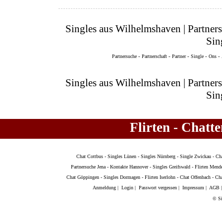
Singles aus Wilhelmshaven | Partner
Sin
-
-
-
-
-
Partnersuche
Partnerschaft
Partner
Single
Ons
Singles aus Wilhelmshaven | Partner
Sin
Flirten - Chatt
Chat Cottbus
-
Singles Lünen
-
Singles Nürnberg
-
Single Zwickau
-
Cha
Partnersuche Jena
-
Kontakte Hannover
-
Singles Greifswald
-
Flirten Mend
Chat Göppingen
-
Singles Dormagen
-
Flirten Iserlohn
-
Chat Offenbach
-
Cha
Anmeldung
|
Login
|
Passwort vergessen
|
Impressum
|
AGB
© Si