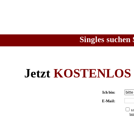
Singles suchen 
Jetzt
KOSTENLOS
Ich bin:
E-Mail:
Ic
be