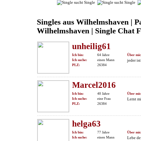
Singles aus Wilhelmshaven | 
Wilhelmshaven | Single Chat F
unheilig61
Ich bin:
64 Jahre
Über mic
Ich suche:
einen Mann
jeder is
PLZ:
26384
Marcel2016
Ich bin:
40 Jahre
Über mic
Ich suche:
eine Frau
Lernt m
PLZ:
26384
helga63
Ich bin:
77 Jahre
Über mic
Ich suche:
einen Mann
Lebe de