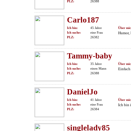
PLZ:
26388
Carlo187
Ich bin:
45 Jahre
Über mic
Ich suche:
eine Frau
Humor, 
PLZ:
26382
Tammy-baby
Ich bin:
35 Jahre
Über mic
Ich suche:
einen Mann
Einfach
PLZ:
26388
DanielJo
Ich bin:
41 Jahre
Über mic
Ich suche:
eine Frau
Ich bin 
PLZ:
26384
singlelady85