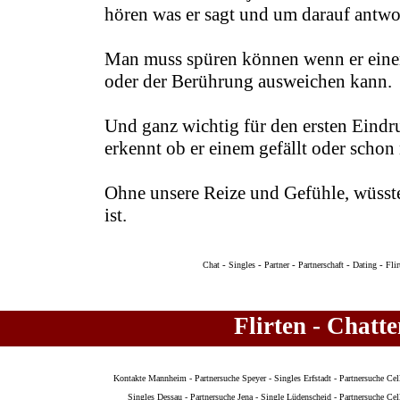
hören was er sagt und um darauf antwo
Man muss spüren können wenn er einen
oder der Berührung ausweichen kann.
Und ganz wichtig für den ersten Eind
erkennt ob er einem gefällt oder scho
Ohne unsere Reize und Gefühle, wüsste
ist.
-
-
-
-
-
Chat
Singles
Partner
Partnerschaft
Dating
Flir
Flirten - Chatt
Kontakte Mannheim
-
Partnersuche Speyer
-
Singles Erfstadt
-
Partnersuche Cel
Singles Dessau
-
Partnersuche Jena
-
Single Lüdenscheid
-
Partnersuche Cel