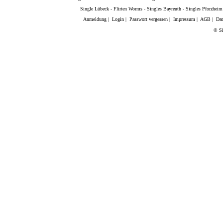
Single Lübeck
-
Flirten Worms
-
Singles Bayreuth
-
Singles Pforzheim
Anmeldung
|
Login
|
Passwort vergessen
|
Impressum
|
AGB
|
Dat
© Si