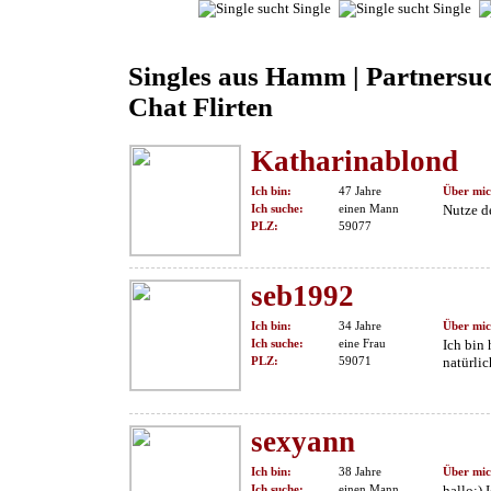
Singles aus Hamm | Partners
Chat Flirten
Katharinablond
Ich bin:
47 Jahre
Über mic
Ich suche:
einen Mann
Nutze d
PLZ:
59077
seb1992
Ich bin:
34 Jahre
Über mic
Ich suche:
eine Frau
Ich bin
PLZ:
59071
natürli
sexyann
Ich bin:
38 Jahre
Über mic
Ich suche:
einen Mann
hallo:) 