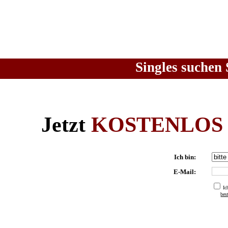
Singles suchen 
Jetzt
KOSTENLOS
Ich bin:
E-Mail:
Ic
be