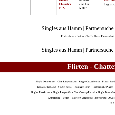
Ich suche:
eine Frau
frag mi
PLZ:
59067
Singles aus Hamm | Partnersuche
-
-
-
-
-
Flirt
Amor
Partner
Treff
Date
Partnerschaft
Singles aus Hamm | Partnersuche
Flirten - Chatt
Single Delmenhost
-
Chat Langenhagen
-
Single Grevenbroich
-
Flirten Emd
Kontakte Koblenz
-
Single Kassel
-
Kontakte Erfurt
-
Partnersuche Plauen
Singles Euskirchen
-
Single Langenfeld
-
Chat Castrop-Rauxel
-
Single Bremerha
Anmeldung
|
Login
|
Passwort vergessen
|
Impressum
|
AGB
© Si