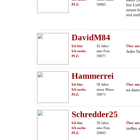
PLZ:
59065
bin Lie
neuen be
rest ein
DavidM84
Ich bin:
42 Jahre
Über mic
Ich suche:
eine Frau
Jeder Ta
PLZ:
59077
Hammerrei
Ich bin:
58 Jahre
Über mic
Ich suche:
einen Mann
na dann
PLZ:
59071
Schredder25
Ich bin:
39 Jahre
Über mic
Ich suche:
eine Frau
treffen 
PLZ:
59065