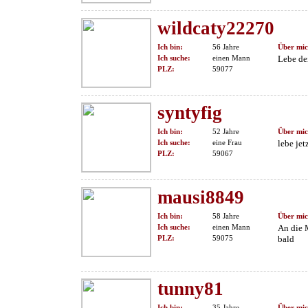
wildcaty22270
Ich bin:
56 Jahre
Über mic
Ich suche:
einen Mann
Lebe de
PLZ:
59077
syntyfig
Ich bin:
52 Jahre
Über mic
Ich suche:
eine Frau
lebe jet
PLZ:
59067
mausi8849
Ich bin:
58 Jahre
Über mic
Ich suche:
einen Mann
An die 
PLZ:
59075
bald
tunny81
Ich bin:
35 Jahre
Über mic