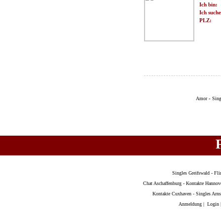
Ich bin:
Ich suche
PLZ:
-
Amor
Sing
Singles Greifswald
-
Fli
Chat Aschaffenburg
-
Kontakte Hannov
Kontakte Cuxhaven
-
Singles Arns
Anmeldung
|
Login