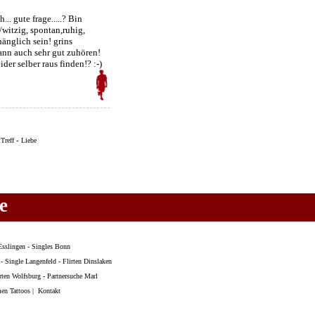
. gute frage.....? Bin
g/witzig, spontan,ruhig,
änglich sein! grins
kann auch sehr gut zuhören!
der selber raus finden!? :-)
-
-
Treff
Liebe
e
Esslingen
-
Singles Bonn
-
Single Langenfeld
-
Flirten Dinslaken
rten Wolfsburg
-
Partnersuche Marl
en Tattoos
|
Kontakt