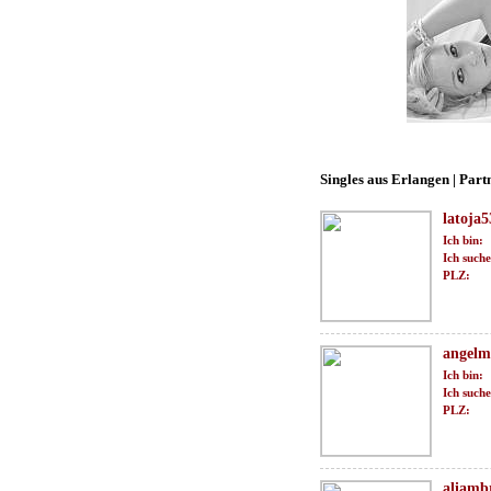
Singles aus Erlangen | Part
latoja5
Ich bin:
Ich suche
PLZ:
angelm
Ich bin:
Ich suche
PLZ:
aliamb