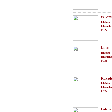
xxBam
Ich bin:
Ich suche
PLZ:
lauto
Ich bin:
Ich suche
PLZ:
Kakad
Ich bin:
Ich suche
PLZ:
Lafros