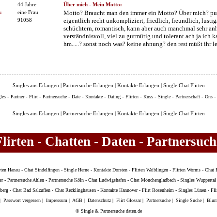
44 Jahre
Über mich - Mein Motto:
:
eine Frau
Motto? Braucht man den immer ein Motto? Über mich? puh..
91058
eigentlich recht unkompliziert, friedlich, freundlich, lusti
schüchtern, romantisch, kann aber auch manchmal sehr anh
verständnisvoll, viel zu gutmütig und tolerant ach ja ich 
hm.....? sonst noch was? keine ahnung? den rest müßt ihr lei
Singles aus Erlangen | Partnersuche Erlangen | Kontakte Erlangen | Single Chat Flirten
-
-
-
-
-
-
-
-
-
-
-
les
Partner
Flirt
Partnersuche
Date
Kontakte
Dating
Flirten
Kuss
Single
Partnerschaft
Ons
Singles aus Erlangen | Partnersuche Erlangen | Kontakte Erlangen | Single Chat Flirten
Flirten - Chatten - Daten - Partnersuch
rten Hanau
-
Chat Sindelfingen
-
Single Herne
-
Kontakte Dorsten
-
Flirten Waiblingen
-
Flirten Worms
-
Chat 
er
-
Partnersuche Ahlen
-
Partnersuche Köln
-
Chat Ludwigshafen
-
Chat Mönchengladbach
-
Singles Wuppertal
berg
-
Chat Bad Salzuflen
-
Chat Recklinghausen
-
Kontakte Hannover
-
Flirt Rosenheim
-
Singles Lünen
-
Fli
|
Passwort vergessen
|
Impressum
|
AGB
|
Datenschutz
|
Flirt Glossar
|
Partnersuche
|
Single Suche
|
Blum
© Single & Partnersuche daten.de