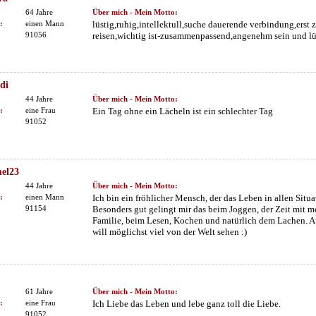
64 Jahre
Über mich - Mein Motto:
:
einen Mann
lüstig,ruhig,intellektull,suche dauerende verbindung,erst
91056
reisen,wichtig ist-zusammenpassend,angenehm sein und lü
di
44 Jahre
Über mich - Mein Motto:
:
eine Frau
Ein Tag ohne ein Lächeln ist ein schlechter Tag
91052
el23
44 Jahre
Über mich - Mein Motto:
:
einen Mann
Ich bin ein fröhlicher Mensch, der das Leben in allen Sit
91154
Besonders gut gelingt mir das beim Joggen, der Zeit mit 
Familie, beim Lesen, Kochen und natürlich dem Lachen. A
will möglichst viel von der Welt sehen :)
61 Jahre
Über mich - Mein Motto:
:
eine Frau
Ich Liebe das Leben und lebe ganz toll die Liebe.
91052