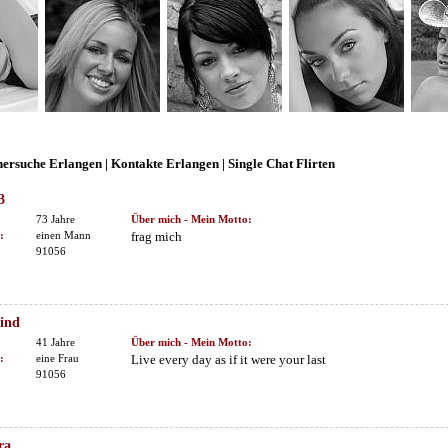
nersuche Erlangen | Kontakte Erlangen | Single Chat Flirten
3
73 Jahre
Über mich - Mein Motto:
:
einen Mann
frag mich
91056
ind
41 Jahre
Über mich - Mein Motto:
:
eine Frau
Live every day as if it were your last
91056
ra