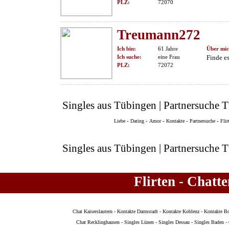
PLZ:
72070
Treumann272
Ich bin:
61 Jahre
Über mic
Ich suche:
eine Frau
Finde es
PLZ:
72072
Singles aus Tübingen | Partnersuche T
-
-
-
-
-
Liebe
Dating
Amor
Kontakte
Partnersuche
Flir
Singles aus Tübingen | Partnersuche T
Flirten - Chatt
Chat Kaiserslautern
-
Kontakte Darmstadt
-
Kontakte Koblenz
-
Kontakte B
Chat Recklinghausen
-
Singles Lünen
-
Singles Dessau
-
Singles Baden
-