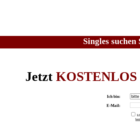
Singles suchen 
Jetzt
KOSTENLOS
Ich bin:
E-Mail:
Ic
be