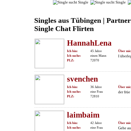
Singles aus Tübingen | Partne
Single Chat Flirten
HannahLena
Ich bin:
45 Jahre
Über mic
Ich suche:
einen Mann
I überle
PLZ:
72070
svenchen
Ich bin:
36 Jahre
Über mic
Ich suche:
eine Frau
der frü
PLZ:
72810
laimbaim
Ich bin:
42 Jahre
Über mic
Ich suche:
eine Frau
Gehe au