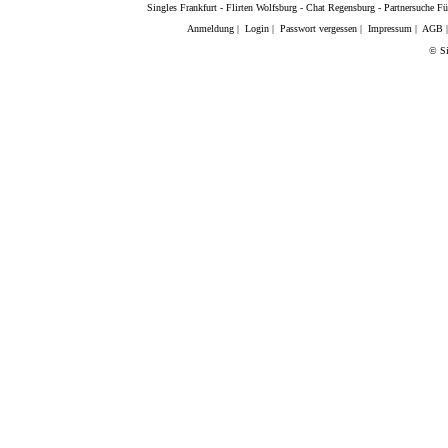
Singles Frankfurt
-
Flirten Wolfsburg
-
Chat Regensburg
-
Partnersuche Fü
Anmeldung
|
Login
|
Passwort vergessen
|
Impressum
|
AGB
© Si