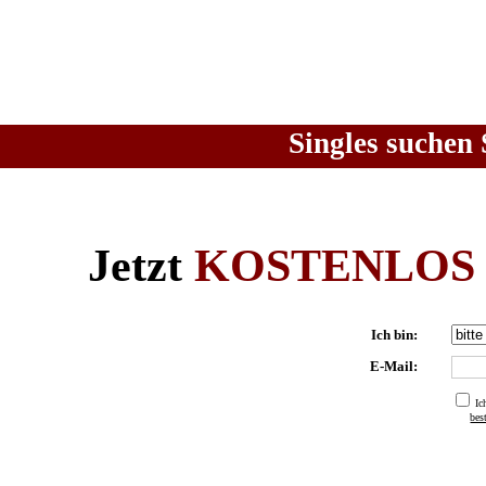
Singles suchen 
Jetzt
KOSTENLOS
Ich bin:
E-Mail:
Ic
be