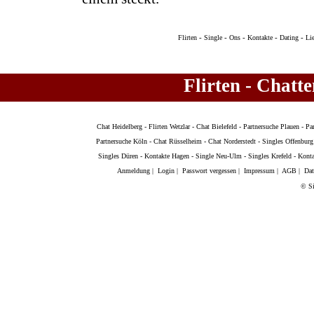
-
-
-
-
-
Flirten
Single
Ons
Kontakte
Dating
Li
Flirten - Chatt
Chat Heidelberg
-
Flirten Wetzlar
-
Chat Bielefeld
-
Partnersuche Plauen
-
Pa
Partnersuche Köln
-
Chat Rüsselheim
-
Chat Norderstedt
-
Singles Offenburg
Singles Düren
-
Kontakte Hagen
-
Single Neu-Ulm
-
Singles Krefeld
-
Kont
Anmeldung
|
Login
|
Passwort vergessen
|
Impressum
|
AGB
|
Dat
© Si