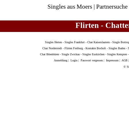
Singles aus Moers | Partnersuche
Flirten - Chatt
Singles Herten
-
Singles Frankfurt
-
Chat Kaiserslautern
-
Single Bottro
Chat Norderstedt
-
Flirten Freiburg
-
Kontakte Bocholt
-
Singles Baden
-
Chat Ibbenbüren
-
Single Zwickau
-
Singles Euskirchen
-
Singles Kempten
Anmeldung
|
Login
|
Passwort vergessen
|
Impressum
|
AGB
© Si