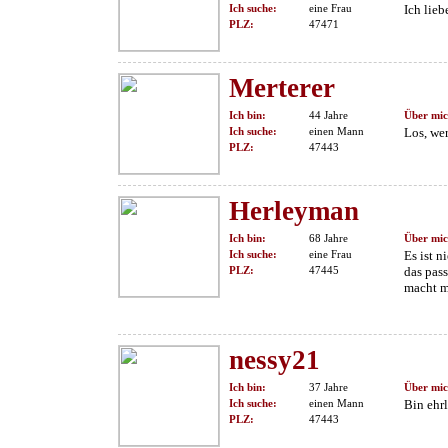
Ich suche:
eine Frau
Ich lieb
PLZ:
47471
Merterer
Ich bin:
44 Jahre
Über mic
Ich suche:
einen Mann
Los, we
PLZ:
47443
Herleyman
Ich bin:
68 Jahre
Über mic
Ich suche:
eine Frau
Es ist n
PLZ:
47445
das pas
macht m
nessy21
Ich bin:
37 Jahre
Über mic
Ich suche:
einen Mann
Bin ehrl
PLZ:
47443