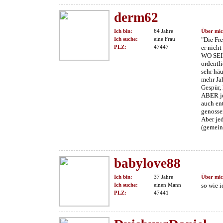
derm62
Ich bin:
64 Jahre
Über mic
Ich suche:
eine Frau
"Die Fre
PLZ:
47447
er nicht
WO SEID
ordentl
sehr hä
mehr Ja
Gespür, 
ABER je
auch ent
genosse
Aber je
(gemein
babylove88
Ich bin:
37 Jahre
Über mic
Ich suche:
einen Mann
so wie 
PLZ:
47441