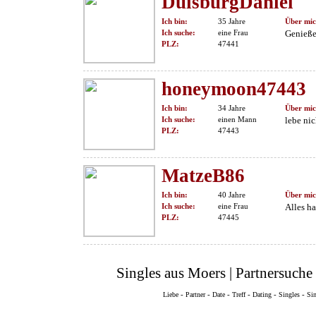
DuisburgDaniel
Ich bin:
35 Jahre
Über mic
Ich suche:
eine Frau
Genieße 
PLZ:
47441
honeymoon47443
Ich bin:
34 Jahre
Über mic
Ich suche:
einen Mann
lebe ni
PLZ:
47443
MatzeB86
Ich bin:
40 Jahre
Über mic
Ich suche:
eine Frau
Alles ha
PLZ:
47445
Singles aus Moers | Partnersuche
-
-
-
-
-
-
Liebe
Partner
Date
Treff
Dating
Singles
Sin