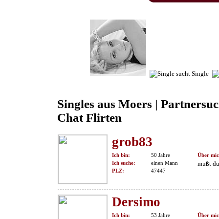
Singles aus Moers | Partnersu
Chat Flirten
grob83
Ich bin:
50 Jahre
Über mic
Ich suche:
einen Mann
mußt du
PLZ:
47447
Dersimo
Ich bin:
53 Jahre
Über mic