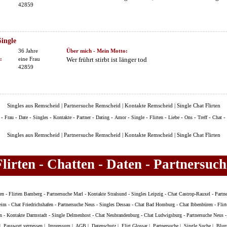
42859
Single
36 Jahre
Über mich - Mein Motto:
:
eine Frau
Wer frührt stirbt ist länger tod
42859
Singles aus Remscheid | Partnersuche Remscheid | Kontakte Remscheid | Single Chat Flirten
-
-
-
-
-
-
-
-
-
-
-
-
-
-
Frau
Date
Singles
Kontakte
Partner
Dating
Amor
Single
Flirten
Liebe
Ons
Treff
Chat
Singles aus Remscheid | Partnersuche Remscheid | Kontakte Remscheid | Single Chat Flirten
Flirten - Chatten - Daten - Partnersuch
en
-
Flirten Bamberg
-
Partnersuche Marl
-
Kontakte Stralsund
-
Singles Leipzig
-
Chat Castrop-Rauxel
-
Partn
heim
-
Chat Friedrichshafen
-
Partnersuche Neus
-
Singles Dessau
-
Chat Bad Homburg
-
Chat Ibbenbüren
-
Flir
n
-
Kontakte Darmstadt
-
Single Delmenhost
-
Chat Neubrandenburg
-
Chat Ludwigsburg
-
Partnersuche Neus
|
Passwort vergessen
|
Impressum
|
AGB
|
Datenschutz
|
Flirt Glossar
|
Partnersuche
|
Single Suche
|
Blum