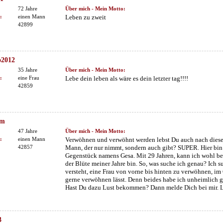
72 Jahre
Über mich - Mein Motto:
:
einen Mann
Leben zu zweit
42899
o2012
35 Jahre
Über mich - Mein Motto:
:
eine Frau
Lebe dein leben als wäre es dein letzter tag!!!!
42859
em
47 Jahre
Über mich - Mein Motto:
:
einen Mann
Verwöhnen und verwöhnt werden lebst Du auch nach diese
42857
Mann, der nur nimmt, sondern auch gibt? SUPER. Hier bin
Gegenstück namens Gesa. Mit 29 Jahren, kann ich wohl beh
der Blüte meiner Jahre bin. So, was suche ich genau? Ich 
versteht, eine Frau von vorne bis hinten zu verwöhnen, i
gerne verwöhnen lässt. Denn beides habe ich unheimlich ge
Hast Du dazu Lust bekommen? Dann melde Dich bei mir. L
3