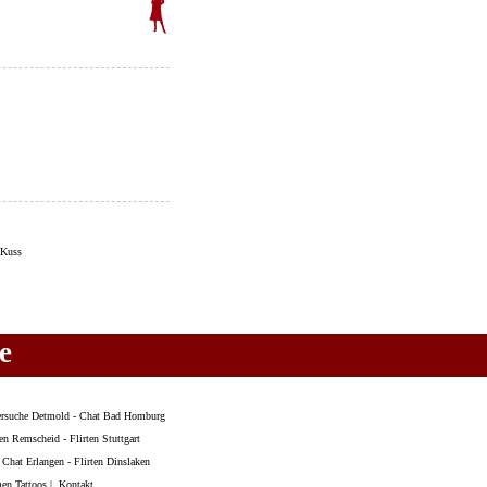
Kuss
e
ersuche Detmold
-
Chat Bad Homburg
ten Remscheid
-
Flirten Stuttgart
-
Chat Erlangen
-
Flirten Dinslaken
en Tattoos
|
Kontakt