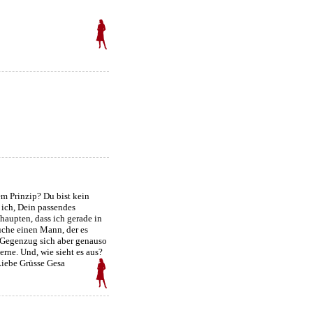
m Prinzip? Du bist kein
 ich, Dein passendes
aupten, dass ich gerade in
suche einen Mann, der es
m Gegenzug sich aber genauso
rne. Und, wie sieht es aus?
iebe Grüsse Gesa