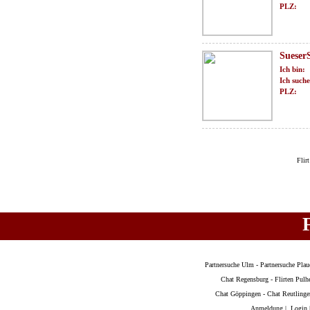
PLZ:
Sueser
Ich bin:
Ich suche
PLZ:
Flirt
Partnersuche Ulm
-
Partnersuche Plau
Chat Regensburg
-
Flirten Pul
Chat Göppingen
-
Chat Reutlinge
Anmeldung
|
Login