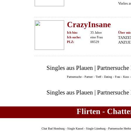
Vieles z
CrazyInsane
Ich bin:
35 Jahre
Über mic
Ich suche:
eine Frau
TANZE
PLZ:
08529
ANZUEI
Singles aus Plauen | Partnersuche 
-
-
-
-
-
Partnersuche
Partner
Treff
Dating
Frau
Kuss
Singles aus Plauen | Partnersuche 
Flirten - Chatt
Chat Bad Homburg
-
Single Kassel
-
Single Lüneburg
-
Partnersuche Herfo