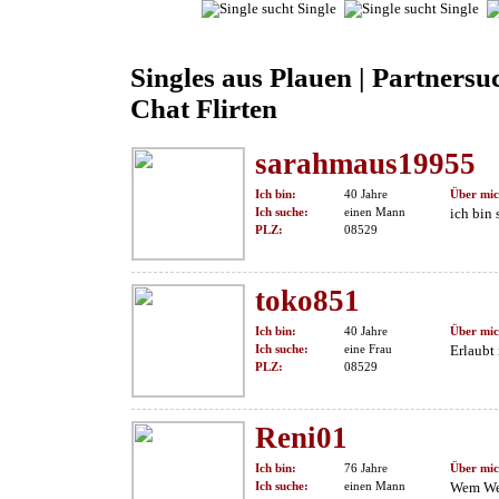
Singles aus Plauen | Partnersu
Chat Flirten
sarahmaus19955
Ich bin:
40 Jahre
Über mic
Ich suche:
einen Mann
ich bin 
PLZ:
08529
toko851
Ich bin:
40 Jahre
Über mic
Ich suche:
eine Frau
Erlaubt 
PLZ:
08529
Reni01
Ich bin:
76 Jahre
Über mic
Ich suche:
einen Mann
Wem Wer