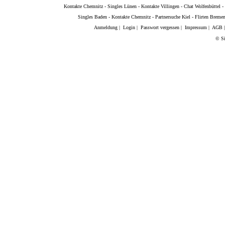
Kontakte Chemnitz
-
Singles Lünen
-
Kontakte Villingen
-
Chat Wolfenbüttel
-
Singles Baden
-
Kontakte Chemnitz
-
Partnersuche Kiel
-
Flirten Breme
Anmeldung
|
Login
|
Passwort vergessen
|
Impressum
|
AGB
© Si