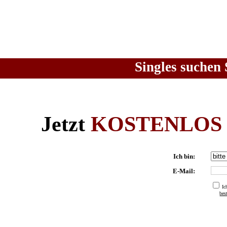
Singles suchen 
Jetzt
KOSTENLOS
Ich bin:
E-Mail:
Ic
be