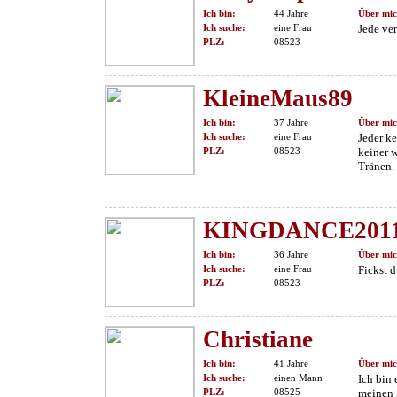
Ich bin:
44 Jahre
Über mic
Ich suche:
eine Frau
Jede ver
PLZ:
08523
KleineMaus89
Ich bin:
37 Jahre
Über mic
Ich suche:
eine Frau
Jeder k
PLZ:
08523
keiner w
Tränen.
KINGDANCE201
Ich bin:
36 Jahre
Über mic
Ich suche:
eine Frau
Fickst d
PLZ:
08523
Christiane
Ich bin:
41 Jahre
Über mic
Ich suche:
einen Mann
Ich bin
PLZ:
08525
meinen 