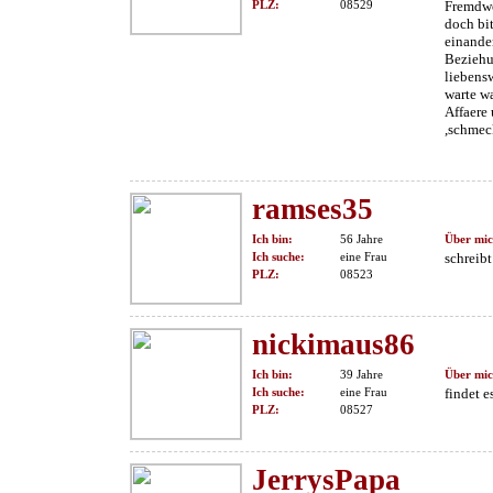
PLZ:
08529
Fremdwö
doch bit
einande
Beziehu
liebens
warte w
Affaere
,schmeck
ramses35
Ich bin:
56 Jahre
Über mic
Ich suche:
eine Frau
schreib
PLZ:
08523
nickimaus86
Ich bin:
39 Jahre
Über mic
Ich suche:
eine Frau
findet e
PLZ:
08527
JerrysPapa