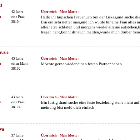
3
42 Jahre
Über mich - Mein Motto:
:
eine Frau
Hallo ihr hupschen Frauen,ich bin der Lukas,und suche die 
38104
Bin ein sehr netter man,und ich würde für eine Frau alles 
alleine,zu schlafen und morgens wieder alleine aufstehen,k
fragen habt,könnt ihr euch melden,würde mich drüber freue
usie
43 Jahre
Über mich - Mein Motto:
:
einen Mann
Möchte gerne wieder einen festen Partner haben.
38102
43 Jahre
Über mich - Mein Motto:
:
eine Frau
Bin lustig drauf suche eine feste beziehung stehe nicht a
38124
meinung bist meld dich einfach
va
37 Jahre
Über mich - Mein Motto: