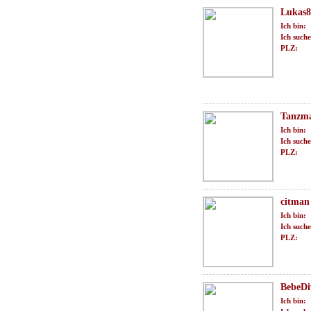
Lukas8
Ich bin:
Ich suche
PLZ:
Tanzma
Ich bin:
Ich suche
PLZ:
citman
Ich bin:
Ich suche
PLZ:
BebeDi
Ich bin: