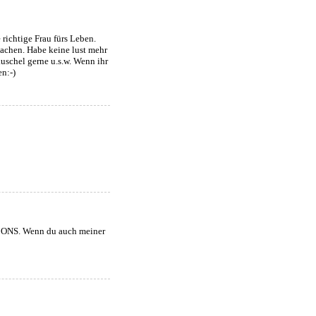
richtige Frau fürs Leben.
machen. Habe keine lust mehr
uschel gerne u.s.w. Wenn ihr
n:-)
uf ONS. Wenn du auch meiner