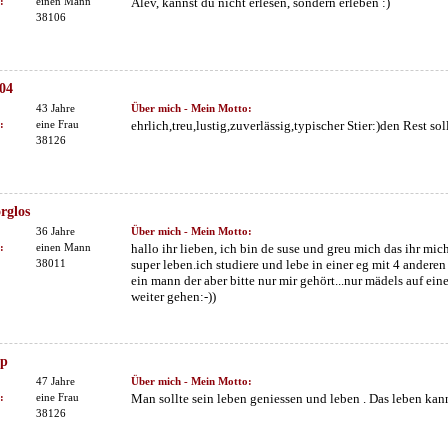
:
einen Mann
Alev, kannst du nicht erlesen, sondern erleben :)
38106
004
43 Jahre
Über mich - Mein Motto:
:
eine Frau
ehrlich,treu,lustig,zuverlässig,typischer Stier:)den Rest sol
38126
rglos
36 Jahre
Über mich - Mein Motto:
:
einen Mann
hallo ihr lieben, ich bin de suse und greu mich das ihr mic
38011
super leben.ich studiere und lebe in einer eg mit 4 anderen 
ein mann der aber bitte nur mir gehört...nur mädels auf ein
weiter gehen:-))
yp
47 Jahre
Über mich - Mein Motto:
:
eine Frau
Man sollte sein leben geniessen und leben . Das leben kann
38126