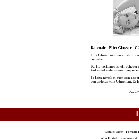
Daten.de - Flirt Glossar - 
Eine Gänsehaut kann durch äußerl
Gänsehaut.
Bei Horrorfilmen ist ein Schauer 
Außenstehende unsere, beispielsw
Es kann natürlich auch sein das 
den anderen eine Gänsehaut. Es is
-
Ons
F
Singles Düren
-
Kontakte 
Singles Erfstadt
-
Kontakte Rati