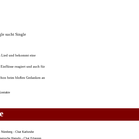
es Lied und bekommt eine
Einflüsse reagiert und auch für
n schon beim bloßen Gedanken an
ontakte
e
s Nürnberg
-
Chat Karlsruhe
tnersuche Hameln
-
Chat Erlangen