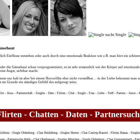
Gänsehaut
ich Einflüsse entstehen oder auch durch eine emotionale Reaktion wie z.B. man hört ein schön
oder die Gänsehaut schon vorprogrammiert, es ist sehr erstaunlich wie der Körper auf emotionale 
eise Angst, sichtbar macht.
einem nur kalt ist aber bei einem Horrorfilm eher nicht vorstellbar… in der Liebe bekommt ma
t im Grunde ein ständiges Gefühl des aufgeregt seins.
-
-
-
-
-
-
-
-
-
-
-
-
-
lirt
Kuss
Partnerschaft
Singles
Date
Flirten
Chat
Single
Frau
Liebe
Treff
Partner
Amor
K
Flirten - Chatten - Daten - Partnersuch
Koblenz
-
Single Oldenburg
-
Chat Heidelberg
-
Singles Herten
-
Chat Castrop-Rauxel
-
Flirten Hanau
-
Single
ngen
-
Partnersuche Halle
-
Chat Oberhausen
-
Singles München
-
Single Oldenburg
-
Chat Gummersbach
-
Par