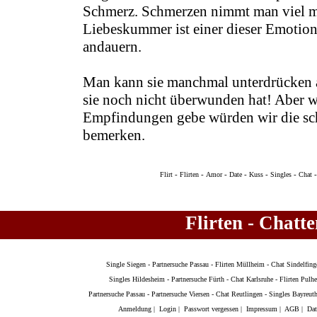
Schmerz. Schmerzen nimmt man viel me
Liebeskummer ist einer dieser Emotio
andauern.
Man kann sie manchmal unterdrücken a
sie noch nicht überwunden hat! Aber 
Empfindungen gebe würden wir die sc
bemerken.
-
-
-
-
-
-
Flirt
Flirten
Amor
Date
Kuss
Singles
Chat
Flirten - Chatt
Single Siegen
-
Partnersuche Passau
-
Flirten Müllheim
-
Chat Sindelfing
Singles Hildesheim
-
Partnersuche Fürth
-
Chat Karlsruhe
-
Flirten Pulh
Partnersuche Passau
-
Partnersuche Viersen
-
Chat Reutlingen
-
Singles Bayreut
Anmeldung
|
Login
|
Passwort vergessen
|
Impressum
|
AGB
|
Dat