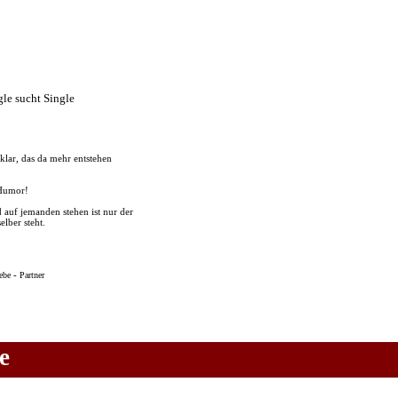
klar, das da mehr entstehen
 Humor!
 auf jemanden stehen ist nur der
lber steht.
-
ebe
Partner
e