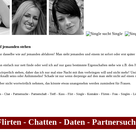
Auf jemanden stehen
r dasselbe wie auf jemanden abfahren! Man sieht jemanden und einem ist sofort oder erst später 
hn einfach nur nett finde oder weil ich auf nur ganz bestimmte Eigenschaften stehe wie z.B. den
örperlich stehen, daher das ich nur mal eine Nacht mit ihm verbringen will und nicht mehr! Und
rknallt seins oder Anhimmelns! Schade ist nur wenn derjenige auf den man steht nicht auf einen se
aber nicht wortwörtlich nehmen, das könnte etwas unangenehm werden zumindest für Frauen.
-
-
-
-
-
-
-
-
-
-
-
-
s
Chat
Partnersuche
Partnerschaft
Treff
Kuss
Flirt
Single
Kontakte
Flirten
Frau
Singles
Li
Flirten - Chatten - Daten - Partnersuch